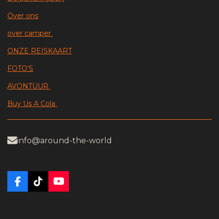
Over ons
over camper
ONZE REISKAART
FOTO’S
AVONTUUR
Buy Us A Cola
info@around-the-world
F
T
Y
a
i
o
c
k
u
e
T
T