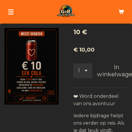
Ga
direct
naar
de
10 €
hoofdinhoud
€ 10,00
In
winkelwag
❤️ Word onderdeel
van ons avontuur
Iedere bijdrage helpt
ons verder op reis. Als
je dat leuk vindt,