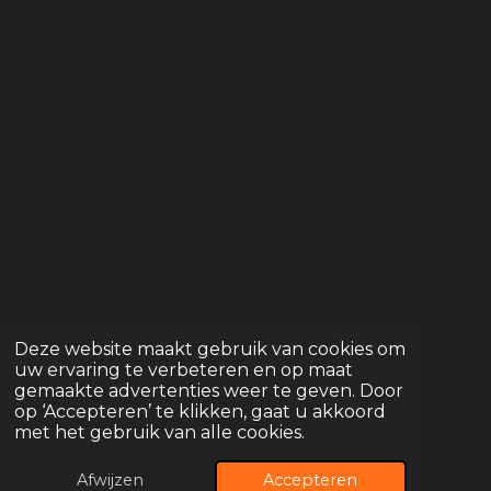
b
o
u
o
k
b
o
e
k
Deze website maakt gebruik van cookies om
uw ervaring te verbeteren en op maat
gemaakte advertenties weer te geven. Door
op ‘Accepteren’ te klikken, gaat u akkoord
met het gebruik van alle cookies.
Afwijzen
Accepteren